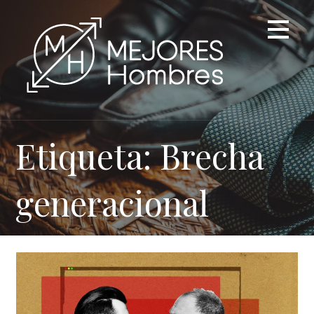
Saltar
al
contenido
Etiqueta: Brecha
generacional