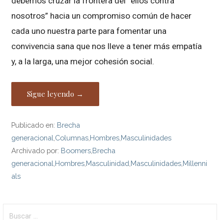
debemos cruzar la frontera del “ellos contra
nosotros” hacia un compromiso común de hacer
cada uno nuestra parte para fomentar una
convivencia sana que nos lleve a tener más empatía
y, a la larga, una mejor cohesión social.
Sigue leyendo →
Publicado en:
Brecha
generacional
,
Columnas
,
Hombres
,
Masculinidades
Archivado por:
Boomers
,
Brecha
generacional
,
Hombres
,
Masculinidad
,
Masculinidades
,
Millenni
als
Buscar: