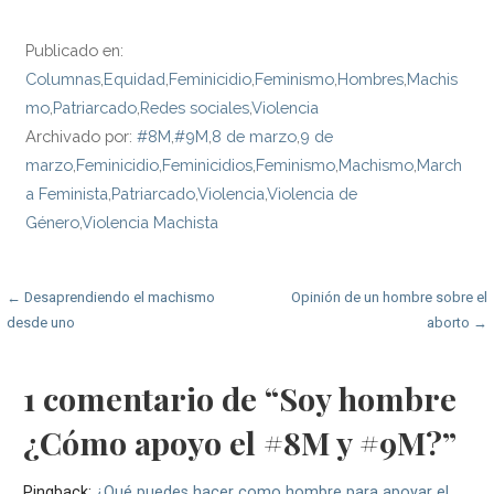
Publicado en:
Columnas
,
Equidad
,
Feminicidio
,
Feminismo
,
Hombres
,
Machis
mo
,
Patriarcado
,
Redes sociales
,
Violencia
Archivado por:
#8M
,
#9M
,
8 de marzo
,
9 de
marzo
,
Feminicidio
,
Feminicidios
,
Feminismo
,
Machismo
,
March
a Feminista
,
Patriarcado
,
Violencia
,
Violencia de
Género
,
Violencia Machista
Navegación
← Desaprendiendo el machismo
Opinión de un hombre sobre el
desde uno
aborto →
de
entradas
1 comentario de
“Soy hombre
¿Cómo apoyo el #8M y #9M?”
Pingback:
¿Qué puedes hacer como hombre para apoyar el