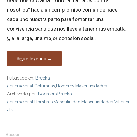
debemos cruzar la frontera del “ellos contra
nosotros” hacia un compromiso común de hacer
cada uno nuestra parte para fomentar una
convivencia sana que nos lleve a tener más empatía
y, a la larga, una mejor cohesión social.
Sigue leyendo →
Publicado en:
Brecha
generacional
,
Columnas
,
Hombres
,
Masculinidades
Archivado por:
Boomers
,
Brecha
generacional
,
Hombres
,
Masculinidad
,
Masculinidades
,
Millenni
als
Buscar: