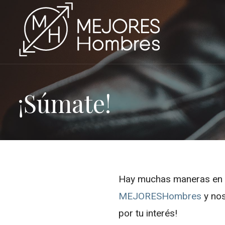
Saltar
al
contenido
¡Súmate!
Hay muchas maneras en l
MEJORESHombres
y nos
por tu interés!