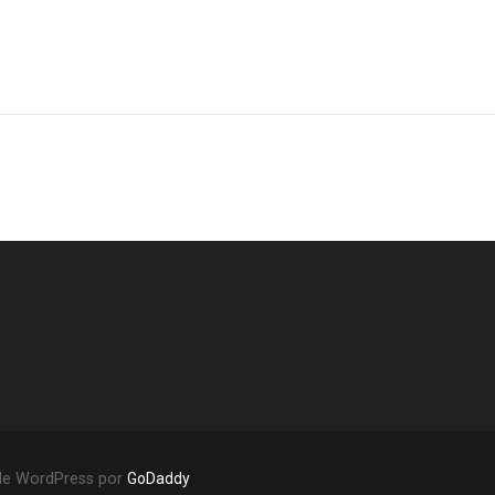
 de WordPress por
GoDaddy