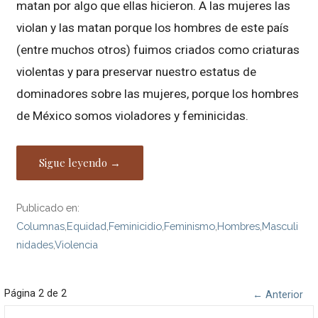
matan por algo que ellas hicieron. A las mujeres las
violan y las matan porque los hombres de este país
(entre muchos otros) fuimos criados como criaturas
violentas y para preservar nuestro estatus de
dominadores sobre las mujeres, porque los hombres
de México somos violadores y feminicidas.
Sigue leyendo →
Publicado en:
Columnas
,
Equidad
,
Feminicidio
,
Feminismo
,
Hombres
,
Masculi
nidades
,
Violencia
Navegación
Página 2 de 2
← Anterior
Buscar: